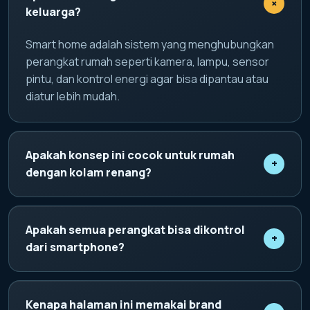
+
keluarga?
Smart home adalah sistem yang menghubungkan
perangkat rumah seperti kamera, lampu, sensor
pintu, dan kontrol energi agar bisa dipantau atau
diatur lebih mudah.
Apakah konsep ini cocok untuk rumah
+
dengan kolam renang?
Ya. Konsep domotique piscine membantu pemilik
rumah memantau area kolam, pencahayaan, suhu,
Apakah semua perangkat bisa dikontrol
+
dan kondisi air secara lebih praktis.
dari smartphone?
Perangkat yang kompatibel dapat disatukan dalam
satu kontrol digital, sehingga pengguna bisa
Kenapa halaman ini memakai brand