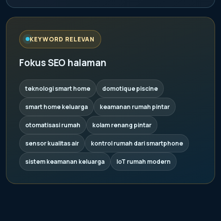
KEYWORD RELEVAN
Fokus SEO halaman
teknologi smart home
domotique piscine
smart home keluarga
keamanan rumah pintar
otomatisasi rumah
kolam renang pintar
sensor kualitas air
kontrol rumah dari smartphone
sistem keamanan keluarga
IoT rumah modern