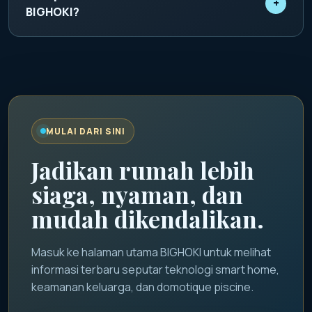
+
memantau status rumah dan mengatur skenario
BIGHOKI?
otomatis dari smartphone.
BIGHOKI digunakan sebagai identitas promosi
utama untuk menyampaikan informasi smart home,
keamanan keluarga, dan inspirasi teknologi hunian
modern.
MULAI DARI SINI
Jadikan rumah lebih
siaga, nyaman, dan
mudah dikendalikan.
Masuk ke halaman utama BIGHOKI untuk melihat
informasi terbaru seputar teknologi smart home,
keamanan keluarga, dan domotique piscine.