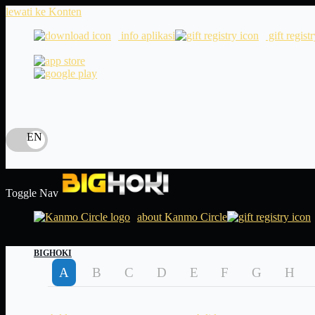
lewati ke Konten
info aplikasi
gift regist
informasi aplikasi:
Bahasa
ID
Toggle Nav
about Kanmo Circle
BIGHOKI
A
B
C
D
E
F
G
H