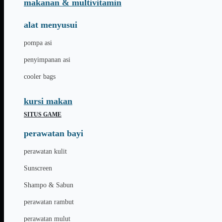
makanan & multivitamin
alat menyusui
pompa asi
penyimpanan asi
cooler bags
kursi makan
SITUS GAME
perawatan bayi
perawatan kulit
Sunscreen
Shampo & Sabun
perawatan rambut
perawatan mulut