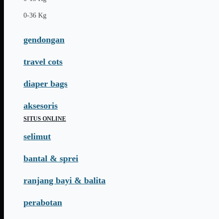
0-36 Kg
gendongan
travel cots
diaper bags
aksesoris
SITUS ONLINE
selimut
bantal & sprei
ranjang bayi & balita
perabotan