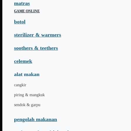
matras
GAME ONLINE
botol
sterilizer & warmers
soothers & teethers
celemek
alat makan
cangkir
piring & mangkuk
sendok & garpu
pengolah makanan