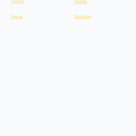
Airfree
Alamii
Awan
Azetabio