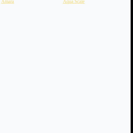
Amara
Aqua Scale