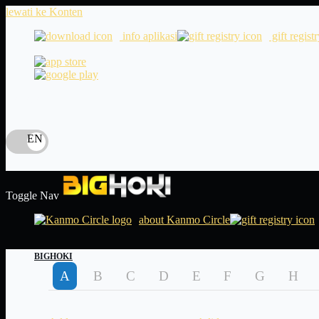
lewati ke Konten
info aplikasi
gift regist
informasi aplikasi:
Bahasa
ID
Toggle Nav
about Kanmo Circle
BIGHOKI
A
B
C
D
E
F
G
H