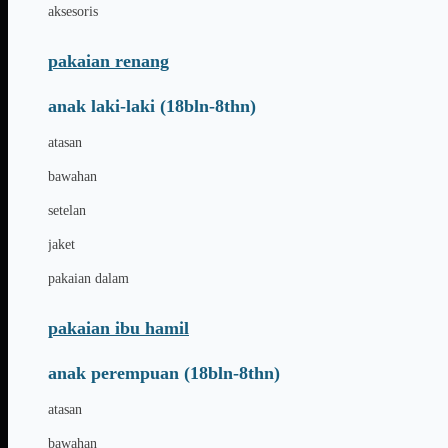
aksesoris
pakaian renang
anak laki-laki (18bln-8thn)
atasan
bawahan
setelan
jaket
pakaian dalam
pakaian ibu hamil
anak perempuan (18bln-8thn)
atasan
bawahan