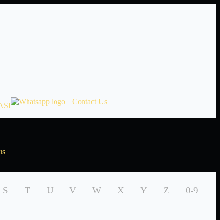
Contact Us
ASI
us
S
T
U
V
W
X
Y
Z
0-9