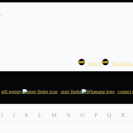
ry
AKUN
REGISTR
gift registry
store finder
contact 
I
J
K
L
M
N
O
P
Q
R