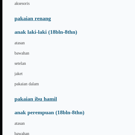
aksesoris
pakaian renang
anak laki-laki (18bln-8thn)
atasan
bawahan
setelan
jaket
pakaian dalam
pakaian ibu hamil
anak perempuan (18bln-8thn)
atasan
bawahan