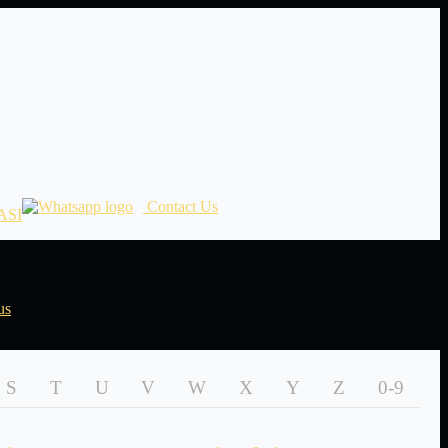
Contact Us
ASI
us
S
T
U
V
W
X
Y
Z
0-9