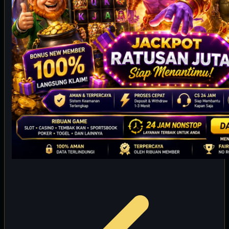
Tutti Bambini
Twistshake
TY Toys
U
V
Veja
Vitaflow
Vtech
W
Waterland
Wellness