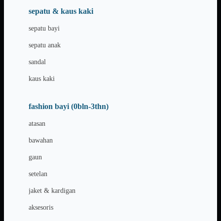
Beauty Barn
sepatu & kaus kaki
Bio Oil
sepatu bayi
Biolane
sepatu anak
Bite Fighters
sandal
Bizzi Growin
kaus kaki
Blackmores
fashion bayi (0bln-3thn)
Blooming Marvellous
atasan
Bonnels
bawahan
Bravado
gaun
Bruder
setelan
Brush Baby
jaket & kardigan
Buds Organics
aksesoris
Bugaboo