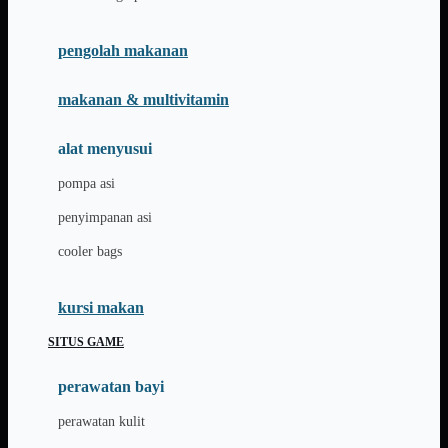
Joie
pengolah makanan
Joolz
Jujube
makanan & multivitamin
K
alat menyusui
Kiddycuts
pompa asi
Kumon
penyimpanan asi
L
cooler bags
Leapfrog
kursi makan
Leclerc
SITUS GAME
Lee Vierra
Lillebaby
perawatan bayi
Little Bird Told Me
perawatan kulit