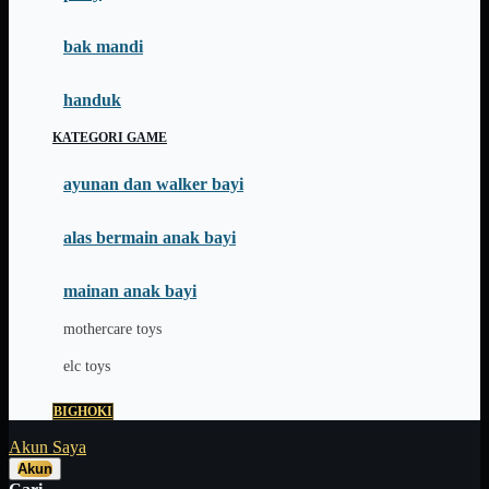
Mini Monkey
Moby
bak mandi
Momami
handuk
Mothercare
KATEGORI GAME
Mustela
ayunan dan walker bayi
My Buddy Tag
My K
alas bermain anak bayi
N
mainan anak bayi
Naif
mothercare toys
Nike
elc toys
Nordic Natural
BIGHOKI
Nuby
Akun Saya
Nuna
Akun