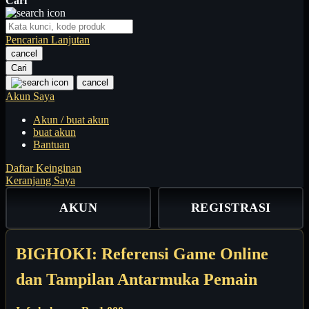
Cari
O
Pencarian Lanjutan
Oh Ma Grain
cancel
Okiedog
Cari
cancel
P
Akun Saya
Akun / buat akun
Peachy
buat akun
Phil & Ted's
Bantuan
Philips Avent
Daftar Keinginan
Keranjang Saya
Pigeon
AKUN
REGISTRASI
Playgro
Poled Global
BIGHOKI: Referensi Game Online
Ponycycle
dan Tampilan Antarmuka Pemain
Puma
Pureats