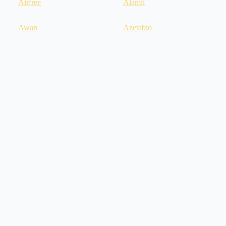
Airfree
Alamii
Awan
Azetabio