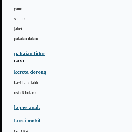
gaun
setelan
jaket
pakaian dalam
pakaian tidur
GAME
kereta dorong
bayi baru lahir
usia 6 bulan+
koper anak
kursi mobil
0-13 Kg