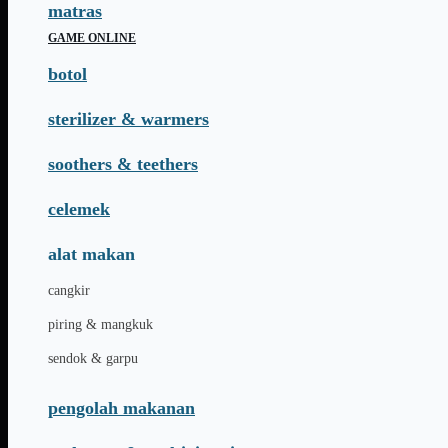
matras
GAME ONLINE
botol
sterilizer & warmers
soothers & teethers
celemek
alat makan
cangkir
piring & mangkuk
sendok & garpu
pengolah makanan