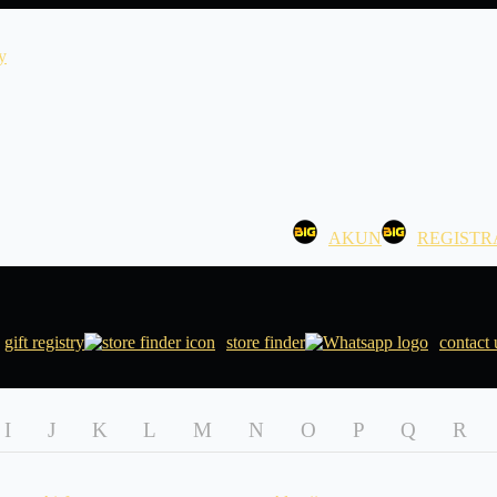
ry
AKUN
REGISTR
gift registry
store finder
contact 
I
J
K
L
M
N
O
P
Q
R