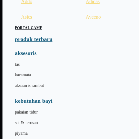
Addo
Adidas
Asics
Aveeno
PORTAL GAME
produk terbaru
aksesoris
tas
kacamata
aksesoris rambut
kebutuhan bayi
pakaian tidur
set & terusan
piyama