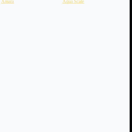
Amara
Aqua Scale