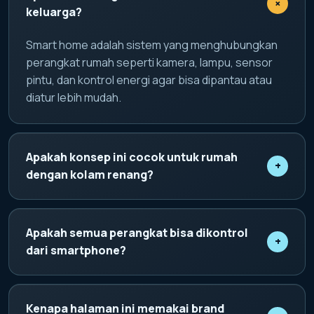
+
keluarga?
Smart home adalah sistem yang menghubungkan
perangkat rumah seperti kamera, lampu, sensor
pintu, dan kontrol energi agar bisa dipantau atau
diatur lebih mudah.
Apakah konsep ini cocok untuk rumah
+
dengan kolam renang?
Ya. Konsep domotique piscine membantu pemilik
rumah memantau area kolam, pencahayaan, suhu,
Apakah semua perangkat bisa dikontrol
+
dan kondisi air secara lebih praktis.
dari smartphone?
Perangkat yang kompatibel dapat disatukan dalam
satu kontrol digital, sehingga pengguna bisa
Kenapa halaman ini memakai brand