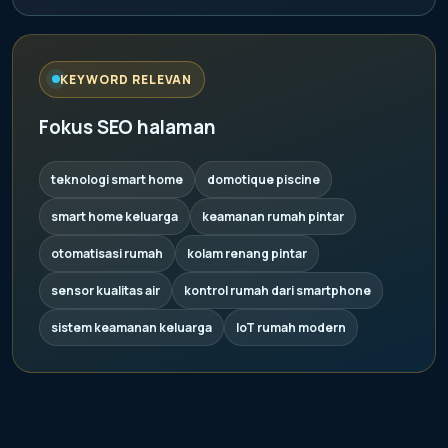
KEYWORD RELEVAN
Fokus SEO halaman
teknologi smart home
domotique piscine
smart home keluarga
keamanan rumah pintar
otomatisasi rumah
kolam renang pintar
sensor kualitas air
kontrol rumah dari smartphone
sistem keamanan keluarga
IoT rumah modern