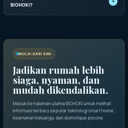
+
memantau status rumah dan mengatur skenario
BIGHOKI?
otomatis dari smartphone.
BIGHOKI digunakan sebagai identitas promosi
utama untuk menyampaikan informasi smart home,
keamanan keluarga, dan inspirasi teknologi hunian
modern.
MULAI DARI SINI
Jadikan rumah lebih
siaga, nyaman, dan
mudah dikendalikan.
Masuk ke halaman utama BIGHOKI untuk melihat
informasi terbaru seputar teknologi smart home,
keamanan keluarga, dan domotique piscine.