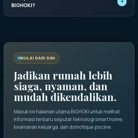
+
memantau status rumah dan mengatur skenario
BIGHOKI?
otomatis dari smartphone.
BIGHOKI digunakan sebagai identitas promosi
utama untuk menyampaikan informasi smart home,
keamanan keluarga, dan inspirasi teknologi hunian
modern.
MULAI DARI SINI
Jadikan rumah lebih
siaga, nyaman, dan
mudah dikendalikan.
Masuk ke halaman utama BIGHOKI untuk melihat
informasi terbaru seputar teknologi smart home,
keamanan keluarga, dan domotique piscine.