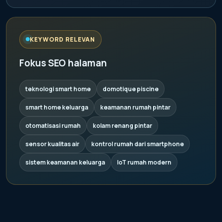
KEYWORD RELEVAN
Fokus SEO halaman
teknologi smart home
domotique piscine
smart home keluarga
keamanan rumah pintar
otomatisasi rumah
kolam renang pintar
sensor kualitas air
kontrol rumah dari smartphone
sistem keamanan keluarga
IoT rumah modern