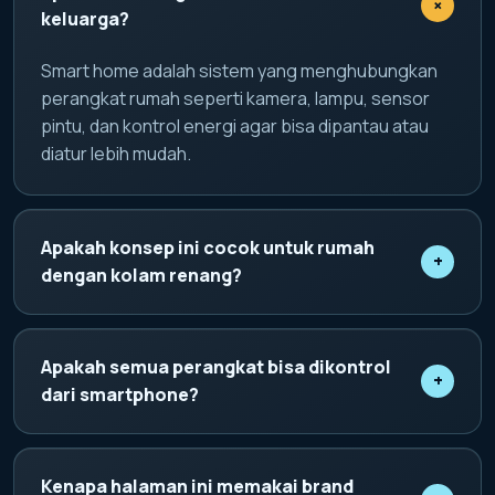
+
keluarga?
Smart home adalah sistem yang menghubungkan
perangkat rumah seperti kamera, lampu, sensor
pintu, dan kontrol energi agar bisa dipantau atau
diatur lebih mudah.
Apakah konsep ini cocok untuk rumah
+
dengan kolam renang?
Ya. Konsep domotique piscine membantu pemilik
rumah memantau area kolam, pencahayaan, suhu,
Apakah semua perangkat bisa dikontrol
+
dan kondisi air secara lebih praktis.
dari smartphone?
Perangkat yang kompatibel dapat disatukan dalam
satu kontrol digital, sehingga pengguna bisa
Kenapa halaman ini memakai brand