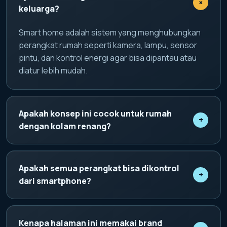
+
keluarga?
Smart home adalah sistem yang menghubungkan
perangkat rumah seperti kamera, lampu, sensor
pintu, dan kontrol energi agar bisa dipantau atau
diatur lebih mudah.
Apakah konsep ini cocok untuk rumah
+
dengan kolam renang?
Ya. Konsep domotique piscine membantu pemilik
rumah memantau area kolam, pencahayaan, suhu,
Apakah semua perangkat bisa dikontrol
+
dan kondisi air secara lebih praktis.
dari smartphone?
Perangkat yang kompatibel dapat disatukan dalam
satu kontrol digital, sehingga pengguna bisa
Kenapa halaman ini memakai brand