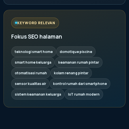
KEYWORD RELEVAN
Fokus SEO halaman
teknologi smart home
domotique piscine
smart home keluarga
keamanan rumah pintar
otomatisasi rumah
kolam renang pintar
sensor kualitas air
kontrol rumah dari smartphone
sistem keamanan keluarga
IoT rumah modern