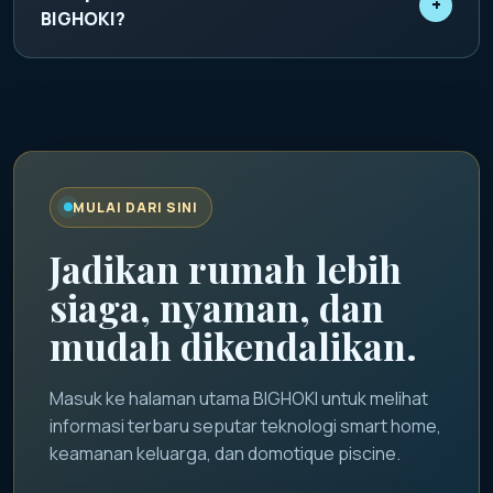
+
memantau status rumah dan mengatur skenario
BIGHOKI?
otomatis dari smartphone.
BIGHOKI digunakan sebagai identitas promosi
utama untuk menyampaikan informasi smart home,
keamanan keluarga, dan inspirasi teknologi hunian
modern.
MULAI DARI SINI
Jadikan rumah lebih
siaga, nyaman, dan
mudah dikendalikan.
Masuk ke halaman utama BIGHOKI untuk melihat
informasi terbaru seputar teknologi smart home,
keamanan keluarga, dan domotique piscine.