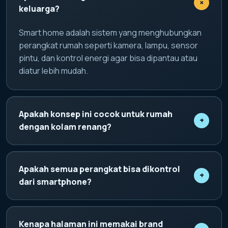
+
keluarga?
Smart home adalah sistem yang menghubungkan
perangkat rumah seperti kamera, lampu, sensor
pintu, dan kontrol energi agar bisa dipantau atau
diatur lebih mudah.
Apakah konsep ini cocok untuk rumah
+
dengan kolam renang?
Ya. Konsep domotique piscine membantu pemilik
rumah memantau area kolam, pencahayaan, suhu,
Apakah semua perangkat bisa dikontrol
+
dan kondisi air secara lebih praktis.
dari smartphone?
Perangkat yang kompatibel dapat disatukan dalam
satu kontrol digital, sehingga pengguna bisa
Kenapa halaman ini memakai brand