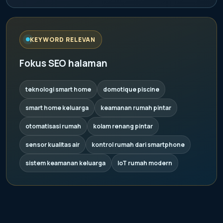
KEYWORD RELEVAN
Fokus SEO halaman
teknologi smart home
domotique piscine
smart home keluarga
keamanan rumah pintar
otomatisasi rumah
kolam renang pintar
sensor kualitas air
kontrol rumah dari smartphone
sistem keamanan keluarga
IoT rumah modern