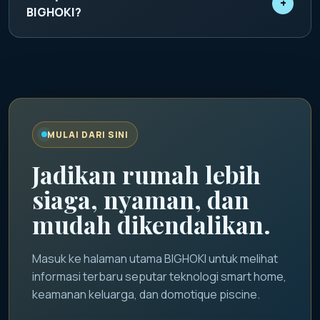
+
memantau status rumah dan mengatur skenario
BIGHOKI?
otomatis dari smartphone.
BIGHOKI digunakan sebagai identitas promosi
utama untuk menyampaikan informasi smart home,
keamanan keluarga, dan inspirasi teknologi hunian
modern.
MULAI DARI SINI
Jadikan rumah lebih
siaga, nyaman, dan
mudah dikendalikan.
Masuk ke halaman utama BIGHOKI untuk melihat
informasi terbaru seputar teknologi smart home,
keamanan keluarga, dan domotique piscine.